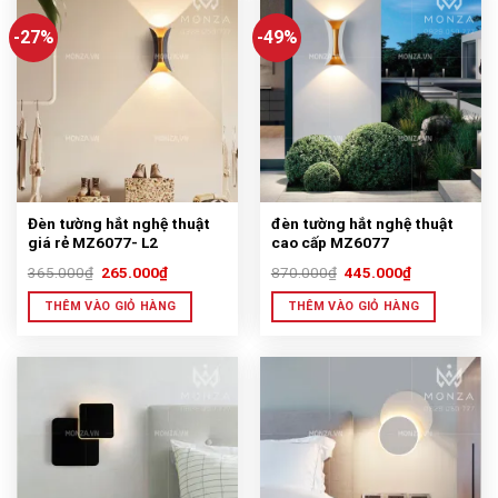
-27%
-49%
Đèn tường hắt nghệ thuật
đèn tường hắt nghệ thuật
giá rẻ MZ6077- L2
cao cấp MZ6077
365.000
₫
265.000
₫
870.000
₫
445.000
₫
THÊM VÀO GIỎ HÀNG
THÊM VÀO GIỎ HÀNG