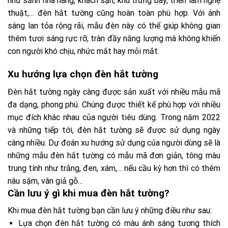
như sảnh nhà hàng, khách sạn, khu trưng bày, triển lãm nghệ
thuật,… đèn hắt tường cũng hoàn toàn phù hợp. Với ánh
sáng lan tỏa rộng rãi, mẫu đèn này có thể giúp không gian
thêm tươi sáng rực rỡ, tràn đầy năng lượng mà không khiến
con người khó chịu, nhức mắt hay mỏi mắt.
Xu hướng lựa chọn đèn hắt tường
Đèn hắt tường ngày càng được sản xuất với nhiều mẫu mã
đa dạng, phong phú. Chúng được thiết kế phù hợp với nhiều
mục đích khác nhau của người tiêu dùng. Trong năm 2022
và những tiếp tới, đèn hắt tường sẽ được sử dụng ngày
càng nhiều. Dự đoán xu hướng sử dụng của người dùng sẽ là
những mẫu đèn hắt tường có mẫu mã đơn giản, tông màu
trung tính như trắng, đen, xám,… nếu cầu kỳ hơn thì có thêm
nâu sậm, vân giả gỗ…
Cần lưu ý gì khi mua đèn hắt tường?
Khi mua đèn hắt tường bạn cần lưu ý những điều như sau:
Lựa chọn đèn hắt tường có màu ánh sáng tương thích