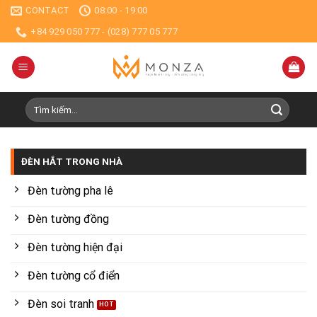
Skip
CONTACT
08:00 - 19:00
to
+84 929 050 777 - (028) 777 05 777
content
Tìm
kiếm:
ĐÈN HẮT TRONG NHÀ
Đèn tường pha lê
Đèn tường đồng
Đèn tường hiện đại
Đèn tường cổ điển
Đèn soi tranh