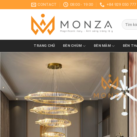
Skip
CONTACT
08:00 - 19:00
+84 929 050 777 
to
content
TRANG CHỦ
ĐÈN CHÙM
ĐÈN MÂM
ĐÈN TH