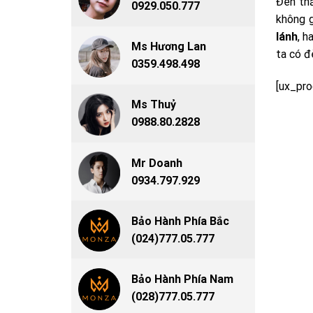
Đèn thả
0929.050.777
không g
lánh
, h
Ms Hương Lan
ta có đ
0359.498.498
[ux_pro
Ms Thuỷ
0988.80.2828
Mr Doanh
0934.797.929
Bảo Hành Phía Bắc
(024)777.05.777
Bảo Hành Phía Nam
(028)777.05.777