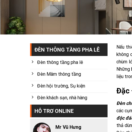
Nếu thi
ĐÈN THÔNG TẦNG PHA LÊ
không c
chùm lớ
Đèn thông tầng pha lê
Những b
Đèn Mâm thông tầng
liệu tr
Đèn hội trường, Sụ kiện
Đặc 
Đèn khách sạn, nhà hàng
Đèn ch
HỖ TRƠ ONLINE
các cụ
độc đá
thả dùn
Mr Vũ Hưng