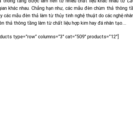
 thông tầng được làm nên từ nhiều chất liệu khác nhau từ
Ca
ian khác nhau. Chẳng hạn như, các mẫu đèn chùm thả thông tầ
ay các mẫu đèn thả làm từ thủy tinh nghệ thuật do các nghệ nhâ
èn thả thông tầng làm từ chất liệu hợp kim hay đá nhân tạo….
ducts type=”row” columns=”3″ cat=”509″ products=”12″]