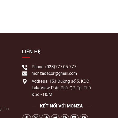
LIÊN HỆ
Phone: (028)777 05 777
monzadecor@gmail.com
Address: 153 Đường số 5, KDC
LakeView P. An Phú, Q.2 Tp. Thủ
Đức - HCM
KẾT NỐI VỚI MONZA
g Tin