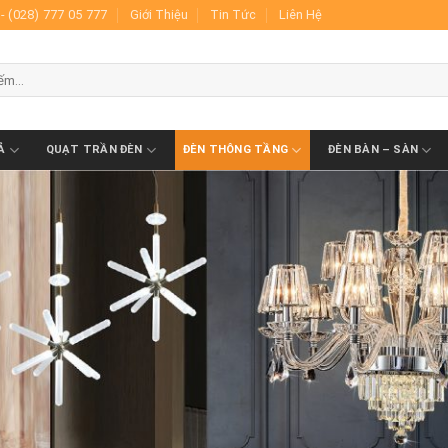
- (028) 777 05 777
Giới Thiệu
Tin Tức
Liên Hệ
Ả
QUẠT TRẦN ĐÈN
ĐÈN THÔNG TẦNG
ĐÈN BÀN – SÀN