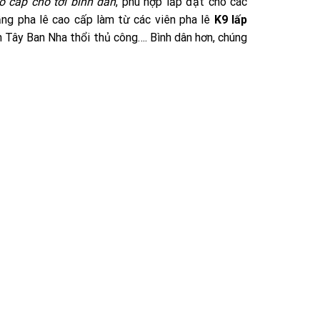
o cấp cho tới bình dân
, phù hợp lắp đặt cho các
ng pha lê cao cấp làm từ các viên pha lê
K9 lấp
n Tây Ban Nha thổi thủ công…. Bình dân hơn, chúng