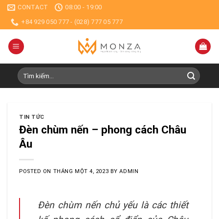
Skip
CONTACT
08:00 - 19:00
to
+84 929 050 777 - (028) 777 05 777
content
Tìm
kiếm:
TIN TỨC
Đèn chùm nến – phong cách Châu
Âu
POSTED ON
THÁNG MỘT 4, 2023
BY
ADMIN
Đèn chùm nến chủ yếu là các thiết